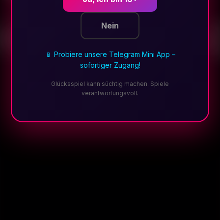
Fazit unserer NV Casino
Nein
Erfahrungen
NV Casino
ist ein seriöses und
📱 Probiere unsere Telegram Mini App –
sofortiger Zugang!
empfehlenswertes Online Casino mit
riesiger Spielauswahl, fairen
Glücksspiel kann süchtig machen. Spiele
Bonusangeboten und schnellen
verantwortungsvoll.
Auszahlungen. Klare Empfehlung!
⭐ Bewertung
9.2/10