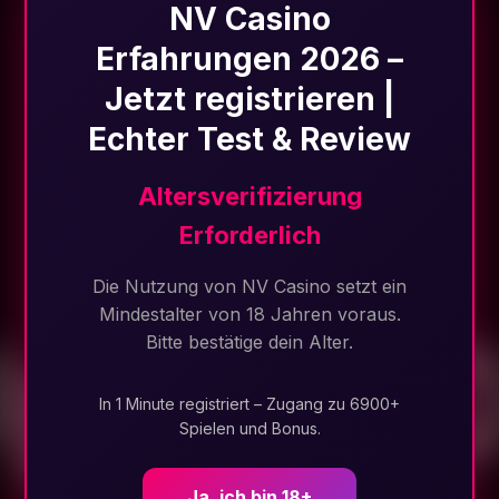
NetEnt und viele mehr sorgen für Top-
NV Casino
Qualität.
Erfahrungen 2026 –
Jetzt registrieren |
🔐 Ist NV Casino seriös?
Echter Test & Review
Ja!
NV Casino
besitzt eine Curacao
Lizenz, nutzt SSL-Verschlüsselung und
Altersverifizierung
arbeitet mit lizenzierten Providern.
Erforderlich
Unsere
NV Casino Erfahrungen
sind
durchweg positiv.
Die Nutzung von NV Casino setzt ein
Mindestalter von 18 Jahren voraus.
Bitte bestätige dein Alter.
📱 Mobile App
Die
NV Casino App
ist für iOS und
In 1 Minute registriert – Zugang zu 6900+
Spielen und Bonus.
Android verfügbar. Alle Funktionen sind
auch mobil nutzbar.
Ja, ich bin 18+