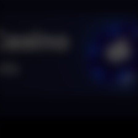
FAQ - NV Casino Erfahrungen
Ist NV Casino seriös?
Ja!
NV Casino
besitzt eine Curacao Lizenz und
arbeitet mit lizenzierten Providern. Unsere
NV
Casino Erfahrungen
sind positiv.
Wie schnell sind Auszahlungen?
In unserem
NV Casino Test
wurden
Auszahlungen innerhalb von 24-48 Stunden
bearbeitet.