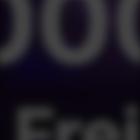
NV Casino
überzeugt mit einer riesigen
Spielauswahl, schnellen Auszahlungen
und einem großzügigen
Bonusprogramm.
✅ Vorteile
6900+
Casino Spiele
von Top-
Providern
Schnelle Auszahlungen (24-48h)
2.000€
Willkommensbonus
+ 225
Freispiele
Curacao Lizenz (seriös & sicher)
24/7 Live-Chat Support