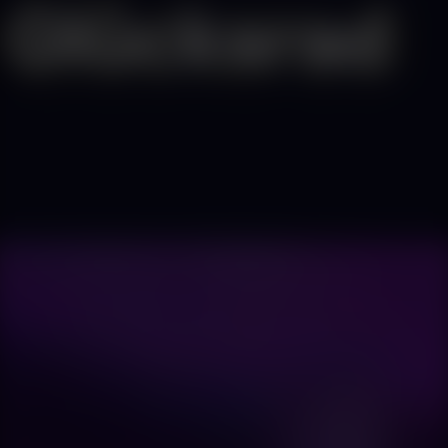
NV Casino
Einloggen
Registrieren
NV
CASINO
Erfahrungen 2026 –
Echter Test & Review
von NVCasino
Home
/
Review
Deutschland
NV Casino Erfahrungen
Unser detaillierter Test & Review 2026
Jetzt Registrieren
Bonus Sichern