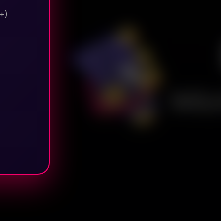
+)
sino
Gibt es Freispiele für Big Bass
Bonanza?