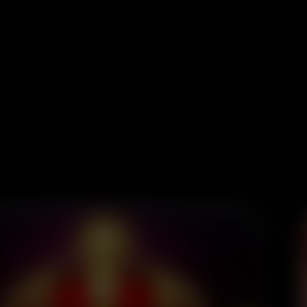
NV
CASINO