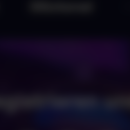
s Bonanza bei NV Casino 2026 – Slot spielen, Freispiele
Big Bass Bonanza
von Pragmatic Play bei NV Casino – Freispiele &
Alle Spiele
Jetzt spielen