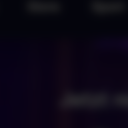
Big Bas
Home
Bonus
Login
Spiele
Reviews
NV
CASINO
Home
/
Spiele
/
Big Bass Bonanza
Slot 