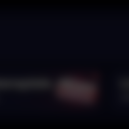
Nach der Registrierung bei NV Casino findest
du Big Bass Bonanza unter den Slots von
Pragmatic Play. Du kannst zuerst im Demo-
Modus spielen oder mit Echtgeld und Bonus.
Big B
Re