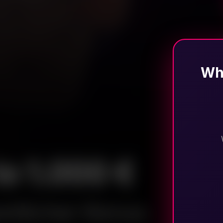
Slot: Ultra Hot Sevens
Promocode LUCKY
Nach Registrierung sofort teilnehmen
Whe
Weitere Aktionen:
Wheel Joker
,
Wheel Bee
FA