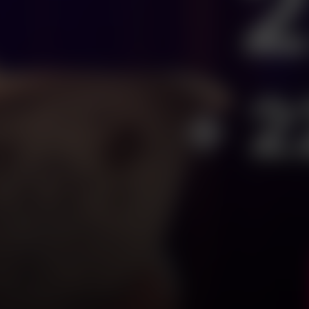
Wheel 777 Lucky bei NV
Mit
Wheel 777 Lucky
bei
NV Casino
drehst 
Freispielen
im Slot
Ultra Hot Sevens
. Prom
Highlights Wheel 777 Lucky
Rad drehen – Bonus bis 77 Freispiele