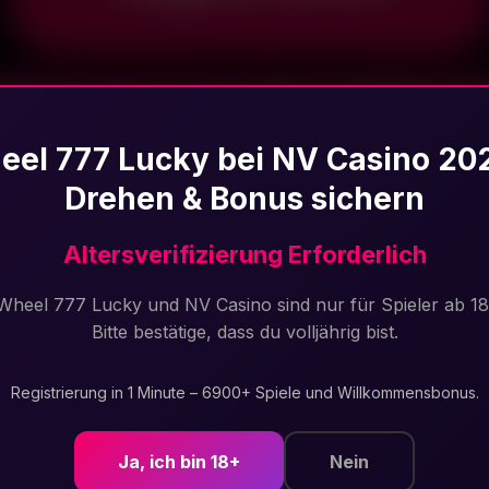
el 777 Lucky bei NV Casino 20
r
,
Bonus
,
Spiele
.
Drehen & Bonus sichern
Altersverifizierung Erforderlich
Wheel 777 Lucky und NV Casino sind nur für Spieler ab 18
Bitte bestätige, dass du volljährig bist.
Registrierung in 1 Minute – 6900+ Spiele und Willkommensbonus.
Q – Wheel 777 Lucky NV Cas
Ja, ich bin 18+
Nein