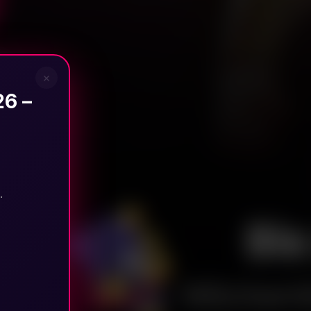
Bonus Sichern
×
Alle Spiele
26 –
6900+ Slots
Spiele ansehen
.
ino