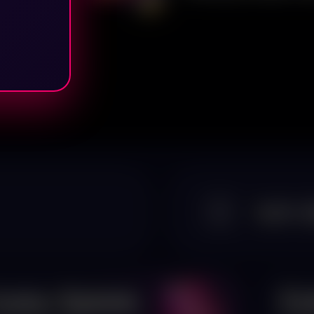
n 77 FS Bonus?
asino, dreh am Rad und sichere dir den angezeigten
LUCKY erhältst du bis zu 77 Freispiele in Ultra
nutzen