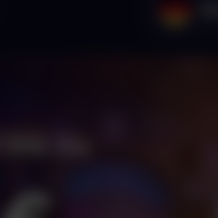
hern
Einloggen
Registrieren
t Sevens