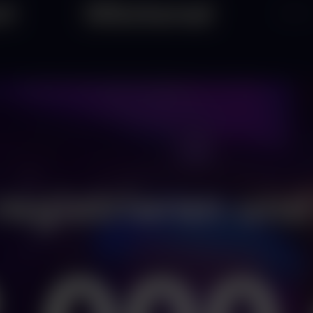
el 777 Lucky bei NV Casino 2026 – Drehen & Bonus sic
Wheel 777 Lucky
und Bonus holen – bis 77 Freispiele in Ultra Ho
Alle Spiele
Jetzt spielen