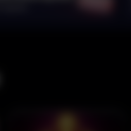
Reg
NV
CASINO